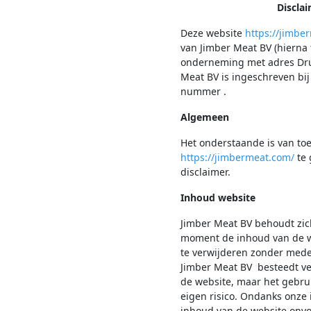
Discla
Deze website
https://jimbe
van Jimber Meat BV (hierna
onderneming met adres Dru
Meat BV is ingeschreven bi
nummer .
Algemeen
Het onderstaande is van to
https://jimbermeat.com/
te 
disclaimer.
Inhoud website
Jimber Meat BV behoudt zic
moment de inhoud van de we
te verwijderen zonder mede
Jimber Meat BV besteedt ve
de website, maar het gebrui
eigen risico. Ondanks onze
inhoud van de website onvol